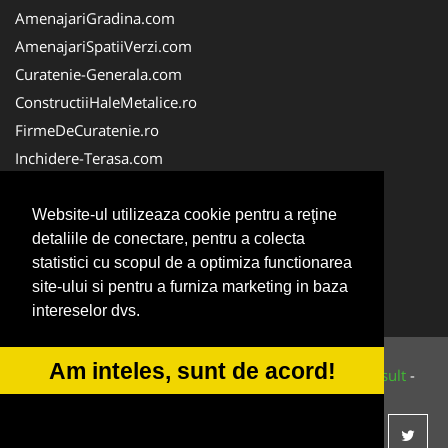
AmenajariGradina.com
AmenajariSpatiiVerzi.com
Curatenie-Generala.com
ConstructiiHaleMetalice.ro
FirmeDeCuratenie.ro
Inchidere-Terasa.com
VidanjareFose.com
PlanteDecorative.com
Website-ul utilizeaza cookie pentru a reţine
detaliile de conectare, pentru a colecta
Piscina-Romania.com
statistici cu scopul de a optimiza functionarea
Teren-Sintetic.ro
site-ului si pentru a furniza marketing in baza
ServiciiAlpinism.ro
intereselor dvs.
Am inteles, sunt de acord!
© 2014-2026 Powered by
VilonMedia
&
Tokaido Consult
-
ANPC
SOL