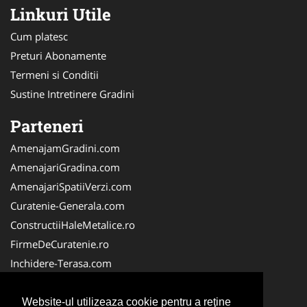
Linkuri Utile
Cum platesc
Preturi Abonamente
Termeni si Conditii
Sustine Intretinere Gradini
Parteneri
AmenajamGradini.com
AmenajariGradina.com
AmenajariSpatiiVerzi.com
Curatenie-Generala.com
ConstructiiHaleMetalice.ro
FirmeDeCuratenie.ro
Inchidere-Terasa.com
VidanjareFose.com
PlanteDecorative.com
Website-ul utilizeaza cookie pentru a reţine