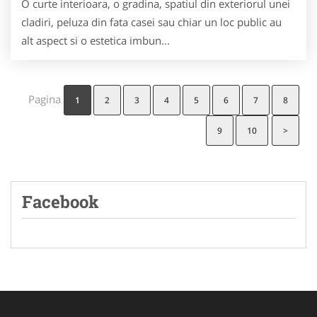
O curte interioara, o gradina, spatiul din exteriorul unei
cladiri, peluza din fata casei sau chiar un loc public au
alt aspect si o estetica imbun...
Pagina
1
2
3
4
5
6
7
8
9
10
>
Facebook