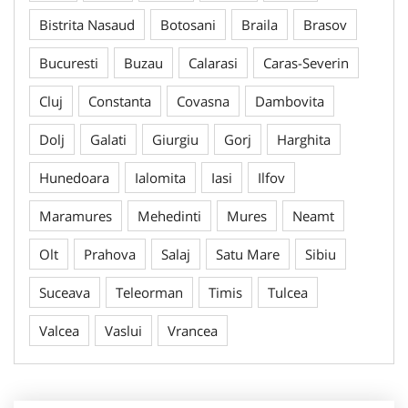
Bistrita Nasaud
Botosani
Braila
Brasov
Bucuresti
Buzau
Calarasi
Caras-Severin
Cluj
Constanta
Covasna
Dambovita
Dolj
Galati
Giurgiu
Gorj
Harghita
Hunedoara
Ialomita
Iasi
Ilfov
Maramures
Mehedinti
Mures
Neamt
Olt
Prahova
Salaj
Satu Mare
Sibiu
Suceava
Teleorman
Timis
Tulcea
Valcea
Vaslui
Vrancea