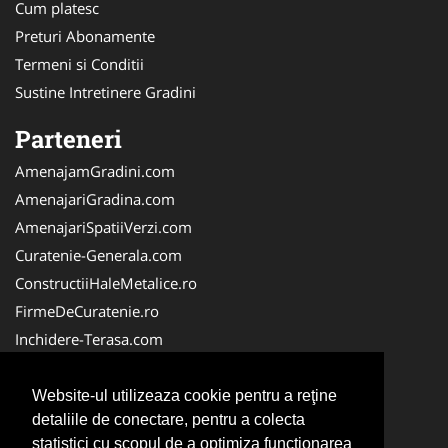
Cum platesc
Preturi Abonamente
Termeni si Conditii
Sustine Intretinere Gradini
Parteneri
AmenajamGradini.com
AmenajariGradina.com
AmenajariSpatiiVerzi.com
Curatenie-Generala.com
ConstructiiHaleMetalice.ro
FirmeDeCuratenie.ro
Inchidere-Terasa.com
VidanjareFose.com
PlanteDecorative.com
Website-ul utilizeaza cookie pentru a reţine
detaliile de conectare, pentru a colecta
Piscina-Romania.com
statistici cu scopul de a optimiza functionarea