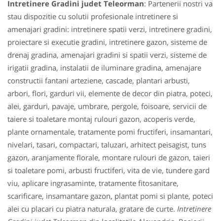
Intretinere Gradini judet Teleorman
: Partenerii nostri va
stau dispozitie cu solutii profesionale intretinere si
amenajari gradini: intretinere spatii verzi, intretinere gradini,
proiectare si executie gradini, intretinere gazon, sisteme de
drenaj gradina, amenajari gradini si spatii verzi, sisteme de
irigatii gradina, instalatii de iluminare gradina, amenajare
constructii fantani arteziene, cascade, plantari arbusti,
arbori, flori, garduri vii, elemente de decor din piatra, poteci,
alei, garduri, pavaje, umbrare, pergole, foisoare, servicii de
taiere si toaletare montaj rulouri gazon, acoperis verde,
plante ornamentale, tratamente pomi fructiferi, insamantari,
nivelari, tasari, compactari, taluzari, arhitect peisagist, tuns
gazon, aranjamente florale, montare rulouri de gazon, taieri
si toaletare pomi, arbusti fructiferi, vita de vie, tundere gard
viu, aplicare ingrasaminte, tratamente fitosanitare,
scarificare, insamantare gazon, plantat pomi si plante, poteci
alei cu placari cu piatra naturala, gratare de curte.
Intretinere