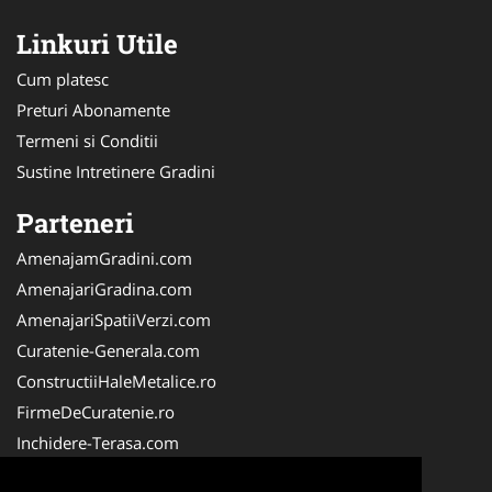
Linkuri Utile
Cum platesc
Preturi Abonamente
Termeni si Conditii
Sustine Intretinere Gradini
Parteneri
AmenajamGradini.com
AmenajariGradina.com
AmenajariSpatiiVerzi.com
Curatenie-Generala.com
ConstructiiHaleMetalice.ro
FirmeDeCuratenie.ro
Inchidere-Terasa.com
VidanjareFose.com