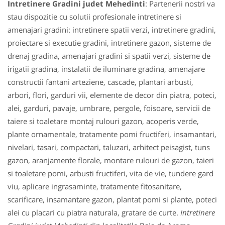
Intretinere Gradini judet Mehedinti
: Partenerii nostri va
stau dispozitie cu solutii profesionale intretinere si
amenajari gradini: intretinere spatii verzi, intretinere gradini,
proiectare si executie gradini, intretinere gazon, sisteme de
drenaj gradina, amenajari gradini si spatii verzi, sisteme de
irigatii gradina, instalatii de iluminare gradina, amenajare
constructii fantani arteziene, cascade, plantari arbusti,
arbori, flori, garduri vii, elemente de decor din piatra, poteci,
alei, garduri, pavaje, umbrare, pergole, foisoare, servicii de
taiere si toaletare montaj rulouri gazon, acoperis verde,
plante ornamentale, tratamente pomi fructiferi, insamantari,
nivelari, tasari, compactari, taluzari, arhitect peisagist, tuns
gazon, aranjamente florale, montare rulouri de gazon, taieri
si toaletare pomi, arbusti fructiferi, vita de vie, tundere gard
viu, aplicare ingrasaminte, tratamente fitosanitare,
scarificare, insamantare gazon, plantat pomi si plante, poteci
alei cu placari cu piatra naturala, gratare de curte.
Intretinere