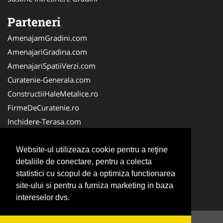
Parteneri
AmenajamGradini.com
AmenajariGradina.com
AmenajariSpatiiVerzi.com
Curatenie-Generala.com
ConstructiiHaleMetalice.ro
FirmeDeCuratenie.ro
Inchidere-Terasa.com
VidanjareFose.com
PlanteDecorative.com
Website-ul utilizeaza cookie pentru a reţine
detaliile de conectare, pentru a colecta
Piscina-Romania.com
statistici cu scopul de a optimiza functionarea
Teren-Sintetic.ro
site-ului si pentru a furniza marketing in baza
ServiciiAlpinism.ro
intereselor dvs.