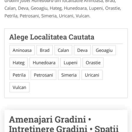
Gradini judet Hunedoara
din localitatile Aninoasa, Brad,
Calan, Deva, Geoagiu, Hateg, Hunedoara, Lupeni, Orastie,
Petrila, Petrosani, Simeria, Uricani, Vulcan.
Alege Localitatea Cautata
Aninoasa
Brad
Calan
Deva
Geoagiu
Hateg
Hunedoara
Lupeni
Orastie
Petrila
Petrosani
Simeria
Uricani
Vulcan
Amenajari Gradini •
Intretinere Gradini • Spatii