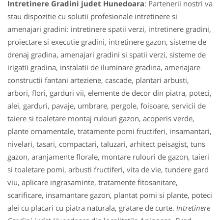
Intretinere Gradini judet Hunedoara
: Partenerii nostri va
stau dispozitie cu solutii profesionale intretinere si
amenajari gradini: intretinere spatii verzi, intretinere gradini,
proiectare si executie gradini, intretinere gazon, sisteme de
drenaj gradina, amenajari gradini si spatii verzi, sisteme de
irigatii gradina, instalatii de iluminare gradina, amenajare
constructii fantani arteziene, cascade, plantari arbusti,
arbori, flori, garduri vii, elemente de decor din piatra, poteci,
alei, garduri, pavaje, umbrare, pergole, foisoare, servicii de
taiere si toaletare montaj rulouri gazon, acoperis verde,
plante ornamentale, tratamente pomi fructiferi, insamantari,
nivelari, tasari, compactari, taluzari, arhitect peisagist, tuns
gazon, aranjamente florale, montare rulouri de gazon, taieri
si toaletare pomi, arbusti fructiferi, vita de vie, tundere gard
viu, aplicare ingrasaminte, tratamente fitosanitare,
scarificare, insamantare gazon, plantat pomi si plante, poteci
alei cu placari cu piatra naturala, gratare de curte.
Intretinere