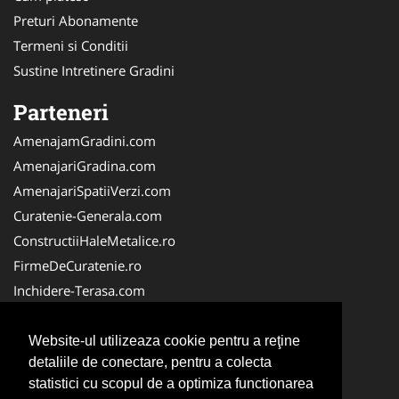
Preturi Abonamente
Termeni si Conditii
Sustine Intretinere Gradini
Parteneri
AmenajamGradini.com
AmenajariGradina.com
AmenajariSpatiiVerzi.com
Curatenie-Generala.com
ConstructiiHaleMetalice.ro
FirmeDeCuratenie.ro
Inchidere-Terasa.com
VidanjareFose.com
PlanteDecorative.com
Website-ul utilizeaza cookie pentru a reţine
detaliile de conectare, pentru a colecta
Piscina-Romania.com
statistici cu scopul de a optimiza functionarea
Teren-Sintetic.ro