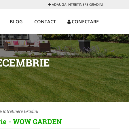
ADAUGA INTRETINERE GRADINI
BLOG
CONTACT
CONECTARE
DECEMBRIE
re
Intretinere Gradini
.
mbrie - WOW GARDEN