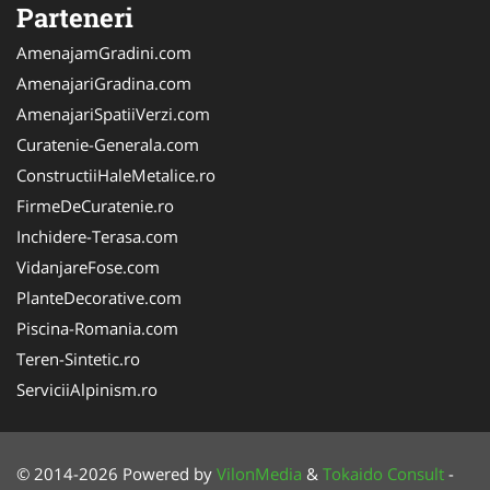
Parteneri
AmenajamGradini.com
AmenajariGradina.com
AmenajariSpatiiVerzi.com
Curatenie-Generala.com
ConstructiiHaleMetalice.ro
FirmeDeCuratenie.ro
Inchidere-Terasa.com
VidanjareFose.com
PlanteDecorative.com
Piscina-Romania.com
Teren-Sintetic.ro
ServiciiAlpinism.ro
© 2014-2026 Powered by
VilonMedia
&
Tokaido Consult
-