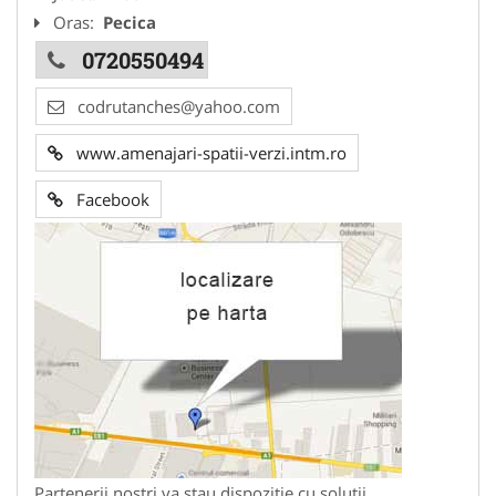
Oras:
Pecica
0720550494
codrutanches@yahoo.com
www.amenajari-spatii-verzi.intm.ro
Facebook
Partenerii nostri va stau dispozitie cu solutii