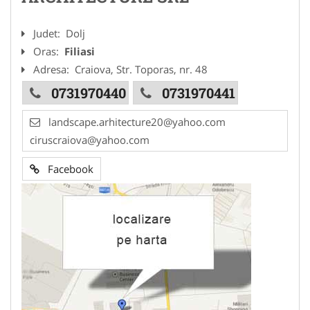
Judet:
Dolj
Oras:
Filiasi
Adresa:
Craiova, Str. Toporas, nr. 48
0731970440
0731970441
landscape.arhitecture20@yahoo.com
ciruscraiova@yahoo.com
Facebook